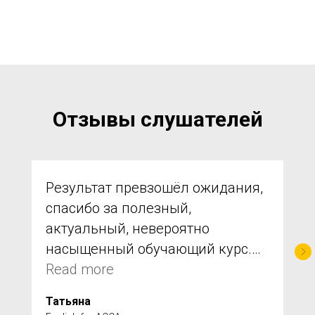
Отзывы слушателей
Результат превзошёл ожидания,
спасибо за полезный,
актуальный, невероятно
насыщенный обучающий курс.
Дарья замечательный
Read more
преподаватель. Очень доступно
Татьяна
и понятно объясняет. Все