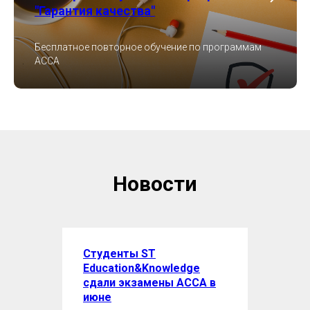
"Гарантия качества"
Бесплатное повторное обучение по программам
ACCA
Новости
Студенты ST
Education&Knowledge
сдали экзамены ACCA в
июне