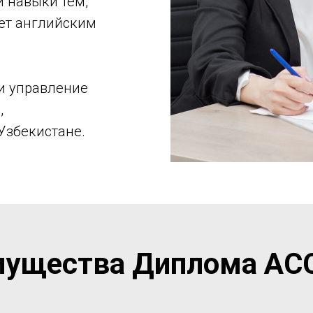
и навыки тем,
еет английским
и управление
,
Узбекистане.
ущества Диплома AC