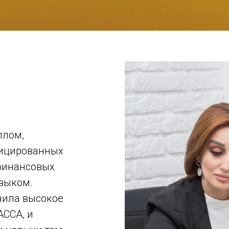
плом,
фицированных
финансовых
зыком.
нила высокое
ACCA, и