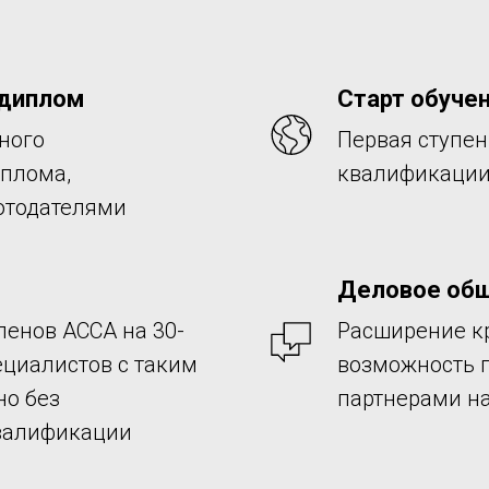
диплом
Старт обуче
ного
Первая ступен
плома,
квалификации
отодателями
Деловое об
ленов ACCA на 30-
Расширение кр
ециалистов с таким
возможность 
но без
партнерами н
валификации