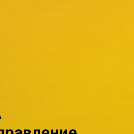
A
правление