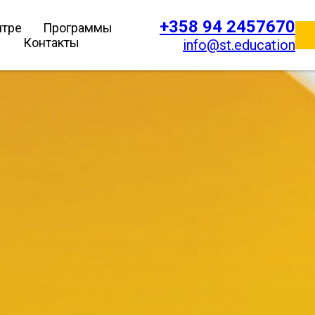
+358 94 2457670
нтре
Программы
Контакты
info@st.education