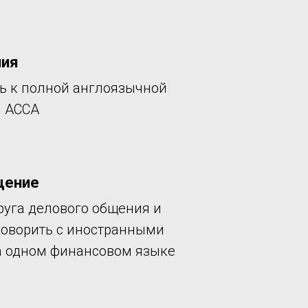
ния
ь к полной англоязычной
 АССА
щение
уга делового общения и
говорить с иностранными
а одном финансовом языке