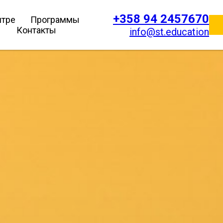
+358 94 2457670
нтре
Программы
Контакты
info@st.education