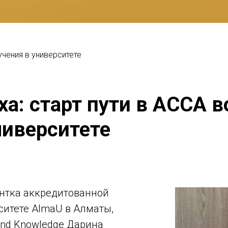
учения в университете
ха: старт пути в ACCA 
ниверситете
нтка аккредитованной
итете AlmaU в Алматы,
 and Knowledge Дарина