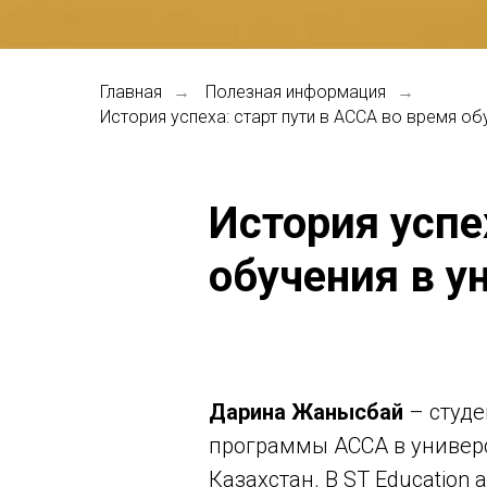
Главная
Полезная информация
→
→
История успеха: старт пути в ACCA во время об
История успе
обучения в у
Дарина Жанысбай
– студе
программы ACCA в универс
Казахстан. В ST Education