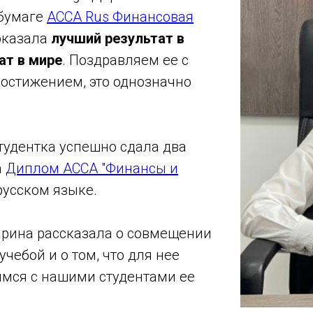
 бумаге
ACCA Rus Финансовая
показала
лучший результат в
ат в мире
. Поздравляем ее с
остижением, это однозначно
тудентка успешно сдала два
а
Диплом ACCA "Финансы и
русском языке.
арина рассказала о совмещении
учебой и о том, что для нее
имся с нашими студентами ее