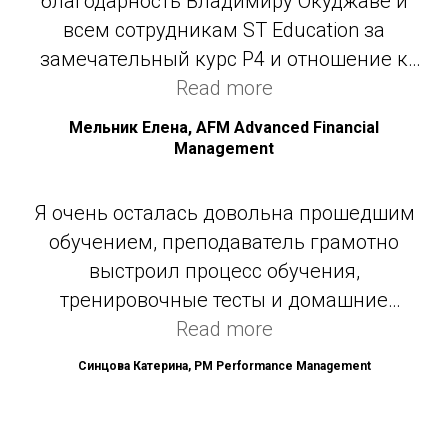
благодарность Владимиру Окуджаве и
всем сотрудникам ST Education за
замечательный курс P4 и отношение к
подготовке слушателей. Грамотное и
Read more
логичное изложение материала
Мельник Елена, AFM Advanced Financial
позволило мне подготовиться к экзамену
Management
в сжатые сроки и сдать его с первого раза.
Я очень осталась довольна прошедшим
обучением, преподаватель грамотно
выстроил процесс обучения,
тренировочные тесты и домашние
задания были хорошим закреплением
Read more
изученного материала, а также
Синцова Катерина, PM Performance Management
постоянным повторением пройденных
тем в процессе обучения. Успешная сдача
экзамена уже зависит только личных