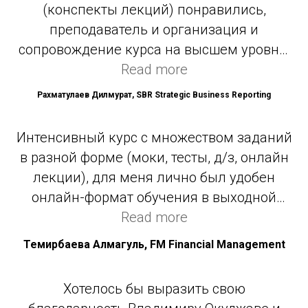
(конспекты лекций) понравились,
преподаватель и организация и
сопровождение курса на высшем уровне.
Константин Евгеньевич - профессионал
Read more
своего дела, умеет зарядить своей
Рахматулаев Дилмурат, SBR Strategic Business Reporting
харизмой, богатым опытом и очень
наглядными примерами. Всегда готов,
Интенсивный курс с множеством заданий
ответить на вопросы. Очень рад, что
в разной форме (моки, тесты, д/з, онлайн
учился у него.
лекции), для меня лично был удобен
онлайн-формат обучения в выходной
день, удобные часы занятий. Владимир
Read more
отличный преподаватель, темы доносит
Темирбаева Алмагуль, FM Financial Management
легко и понятно, постоянно на связи, в
целом и пришла в этот центр из-за
Хотелось бы выразить свою
Владимира.