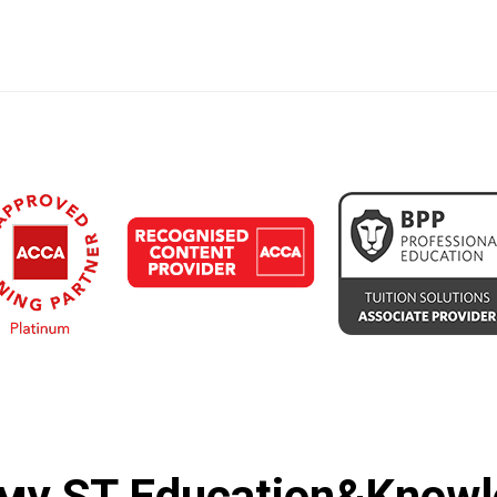
ему
ST Education&Knowl