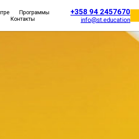
+358 94 2457670
нтре
Программы
Контакты
info@st.education