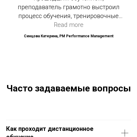
преподаватель грамотно выстроил
процесс обучения, тренировочные
тесты и домашние задания были
Read more
хорошим закреплением изученного
Синцова Катерина, PM Performance Management
материала, а также постоянным
повторением пройденных тем в
процессе обучения. Успешная сдача
экзамена уже зависит только личных
усилий обучающегося. Курс в данном
Часто задаваемые вопросы
формате однозначно порекомендую.
Как проходит дистанционное