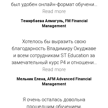
него.
был удобен онлайн-формат обучения
в выходной день, удобные часы
Read more
занятий. Владимир отличный
Темирбаева Алмагуль, FM Financial
преподаватель, темы доносит легко и
Management
понятно, постоянно на связи, в целом
и пришла в этот центр из-за
Хотелось бы выразить свою
Владимира.
благодарность Владимиру Окуджаве
и всем сотрудникам ST Education за
замечательный курс P4 и отношение
к подготовке слушателей. Грамотное
Read more
и логичное изложение материала
Мельник Елена, AFM Advanced Financial
позволило мне подготовиться к
Management
экзамену в сжатые сроки и сдать его
с первого раза.
Я очень осталась довольна
прошедшим обучением,