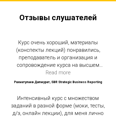
Отзывы слушателей
Курс очень хороший, материалы
(конспекты лекций) понравились,
преподаватель и организация и
сопровождение курса на высшем
уровне. Константин Евгеньевич -
Read more
профессионал своего дела, умеет
Рахматулаев Дилмурат, SBR Strategic Business Reporting
зарядить своей харизмой, богатым
опытом и очень наглядными
Интенсивный курс с множеством
примерами. Всегда готов, ответить на
заданий в разной форме (моки, тесты,
вопросы. Очень рад, что учился у
д/з, онлайн лекции), для меня лично