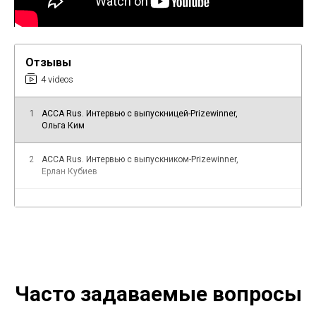
Отзывы
4 videos
1
ACCA Rus. Интервью с выпускницей-Prizewinner,
Ольга Ким
2
ACCA Rus. Интервью c выпускником-Prizewinner,
Ерлан Кубиев
3
Отзыв выпускника. Мадина Вахобова о программе
ACCA Rus
4
Отзыв выпускника. Дана Сарсенбаева о программе
ACCA Rus
Часто задаваемые вопросы