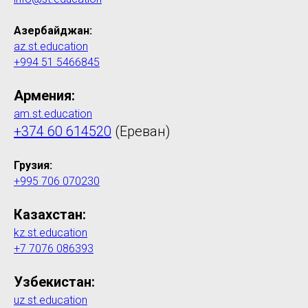
Азербайджан:
az.st.education
+994 51 5466845
Армения:
am.st.education
+374 60 614520
(Ереван)
Грузия:
+995 706 070230
Казахстан:
kz.st.education
+7 7076 086393
Узбекистан:
uz.st.education